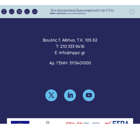
Βουλής 7, Αθήνα, Τ.Κ. 105 62
Τ:
210 333 9416
Ε:
info@hppc.gr
Αρ. ΓΕΜΗ: 3113401000