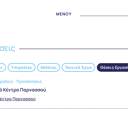
MENOY
σεις
ων
Υπηρεσίες
Μελέτες
Τεχνικά Έργα
Θέσεις Εργασ
ρύξεις - Προσκλήσεις
κό Κέντρο Παρνασσού
Κέντρο Παρνασσού