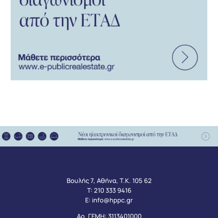
Βουλής 7, Αθήνα, Τ.Κ. 105 62
Τ:
210 333 9416
Ε:
info@hppc.gr
Αρ. ΓΕΜΗ: 3113401000