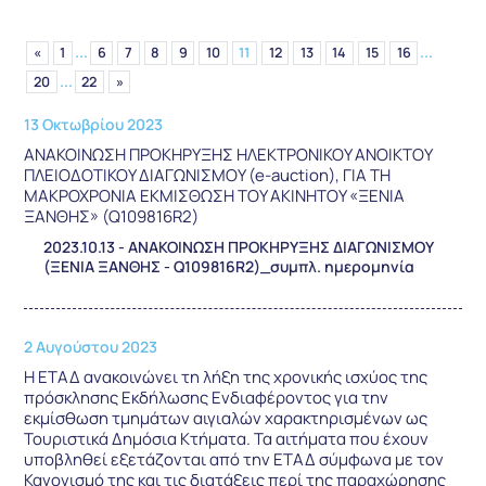
...
...
«
1
6
7
8
9
10
11
12
13
14
15
16
...
20
22
»
13 Οκτωβρίου 2023
ΑΝΑΚΟΙΝΩΣΗ ΠΡΟΚΗΡΥΞΗΣ ΗΛΕΚΤΡΟΝΙΚΟΥ ΑΝΟΙΚΤΟΥ
ΠΛΕΙΟΔΟΤΙΚΟΥ ΔΙΑΓΩΝΙΣΜΟΥ (e-auction), ΓΙΑ ΤΗ
ΜΑΚΡΟΧΡΟΝΙΑ ΕΚΜΙΣΘΩΣΗ ΤΟΥ ΑΚΙΝΗΤΟΥ «ΞΕΝΙΑ
ΞΑΝΘΗΣ» (Q109816R2)
2023.10.13 - ΑΝΑΚΟΙΝΩΣΗ ΠΡΟΚΗΡΥΞΗΣ ΔΙΑΓΩΝΙΣΜΟΥ
(ΞΕΝΙΑ ΞΑΝΘΗΣ - Q109816R2)_συμπλ. ημερομηνία
2 Αυγούστου 2023
Η ΕΤΑΔ ανακοινώνει τη λήξη της χρονικής ισχύος της
πρόσκλησης Εκδήλωσης Ενδιαφέροντος για την
εκμίσθωση τμημάτων αιγιαλών χαρακτηρισμένων ως
Τουριστικά Δημόσια Κτήματα. Τα αιτήματα που έχουν
υποβληθεί εξετάζονται από την ΕΤΑΔ σύμφωνα με τον
Κανονισμό της και τις διατάξεις περί της παραχώρησης