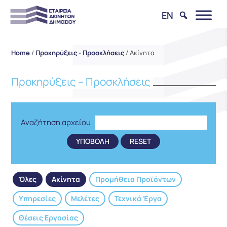
EN
Home
/
Προκηρύξεις - Προσκλήσεις
/
Ακίνητα
Προκηρύξεις – Προσκλήσεις
Αναζήτηση αρχείου
Όλες
Ακίνητα
Προμήθεια Προϊόντων
Υπηρεσίες
Μελέτες
Τεχνικά Έργα
Θέσεις Εργασίας