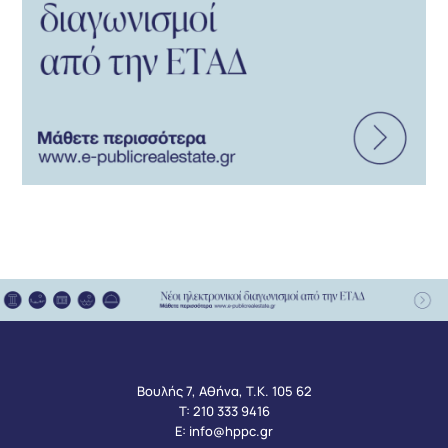
Βουλής 7, Αθήνα, Τ.Κ. 105 62
Τ:
210 333 9416
Ε:
info@hppc.gr