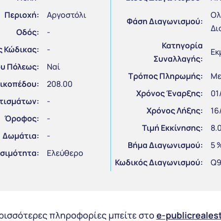
Περιοχή:
Αργοστόλι
Ολ
Φάση Διαγωνισμού:
Δι
Οδός:
-
Κατηγορία
 Κώδικας:
-
Εκ
Συναλλαγής:
ου Πόλεως:
Ναί
Τρόπος Πληρωμής:
Με
ικοπέδου:
208.00
Χρόνος Έναρξης:
01
τισμάτων:
-
Χρόνος Λήξης:
16
Όροφος:
-
Τιμή Εκκίνησης:
8.
Δωμάτια:
-
Βήμα Διαγωνισμού:
5 
σιμότητα:
Ελεύθερο
Κωδικός Διαγωνισμού:
Q9
ερισσότερες πληροφορίες μπείτε στο
e-publicreales