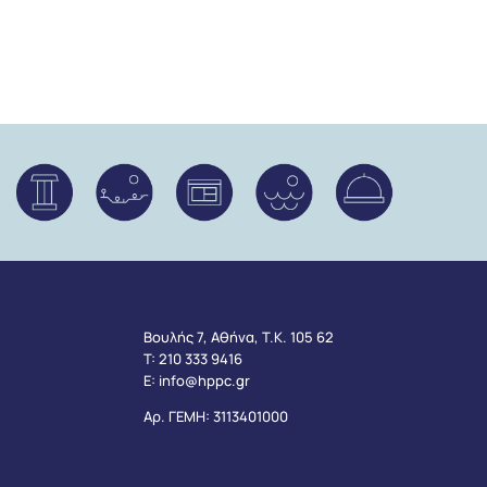
Βουλής 7, Αθήνα, Τ.Κ. 105 62
Τ:
210 333 9416
Ε:
info@hppc.gr
Αρ. ΓΕΜΗ: 3113401000