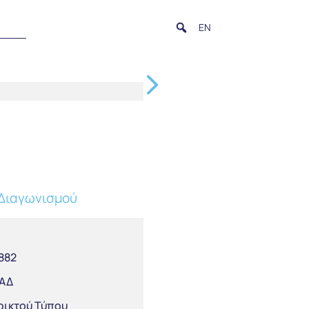
EN
Διαγωνισμού
882
ΑΔ
οικτού Τύπου