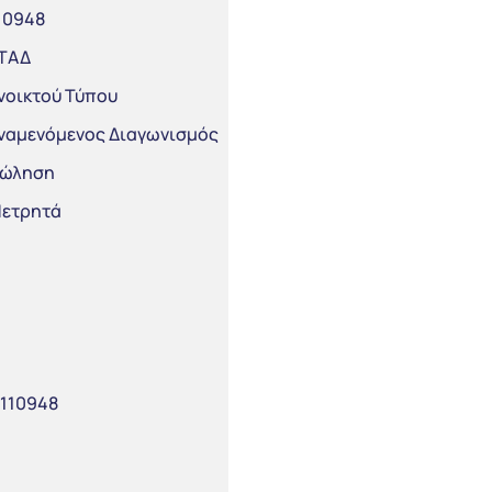
10948
ΤΑΔ
νοικτού Τύπου
ναμενόμενος Διαγωνισμός
ώληση
ετρητά
110948