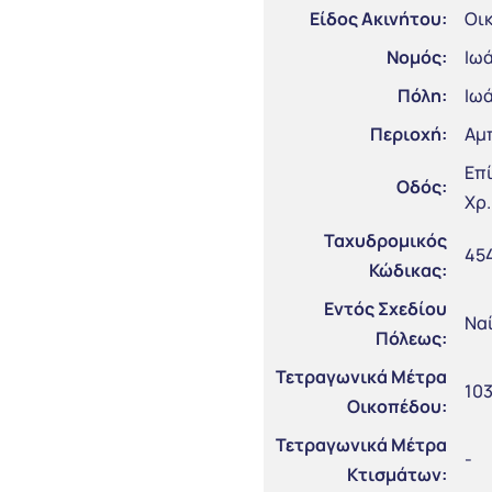
Είδος Ακινήτου:
Οι
Νομός:
Ιωά
Πόλη:
Ιωά
Περιοχή:
Αμ
Επ
Οδός:
Χρ.
Ταχυδρομικός
45
Κώδικας:
Εντός Σχεδίου
Να
Πόλεως:
Τετραγωνικά Μέτρα
103
Οικοπέδου:
Τετραγωνικά Μέτρα
-
Κτισμάτων: