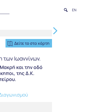
EN
Δείτε το στο χάρτη
 των Ιωαννίνων.
 Μακρή και την οδό
κηποι, της Δ.Κ.
πείρου.
Διαγωνισμού