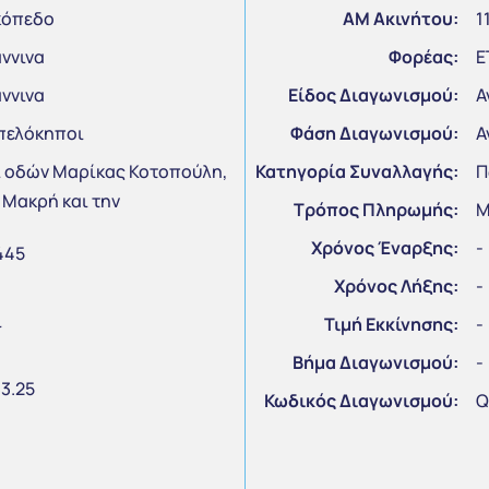
κόπεδο
ΑΜ Ακινήτου:
1
ννινα
Φορέας:
Ε
ννινα
Είδος Διαγωνισμού:
Α
πελόκηποι
Φάση Διαγωνισμού:
Α
ί οδών Μαρίκας Κοτοπούλη,
Κατηγορία Συναλλαγής:
Π
 Μακρή και την
Τρόπος Πληρωμής:
Μ
Χρόνος Έναρξης:
-
445
Χρόνος Λήξης:
-
ί
Τιμή Εκκίνησης:
-
Βήμα Διαγωνισμού:
-
3.25
Κωδικός Διαγωνισμού:
Q