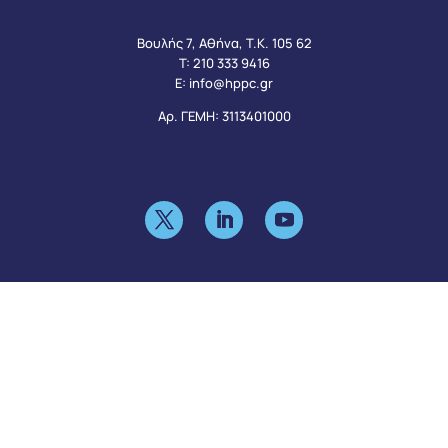
Βουλής 7, Αθήνα, Τ.Κ. 105 62
Τ:
210 333 9416
Ε:
info@hppc.gr
Αρ. ΓΕΜΗ: 3113401000