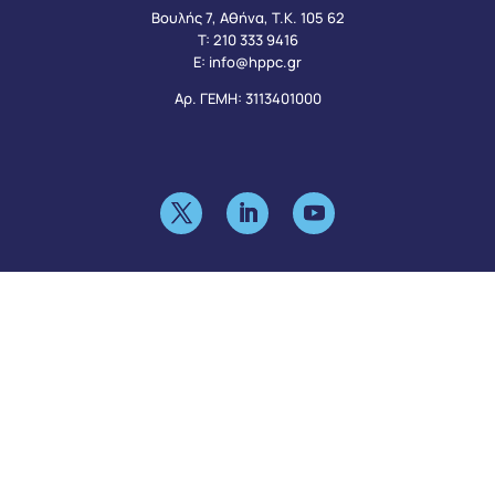
Βουλής 7, Αθήνα, Τ.Κ. 105 62
Τ:
210 333 9416
Ε:
info@hppc.gr
Αρ. ΓΕΜΗ: 3113401000