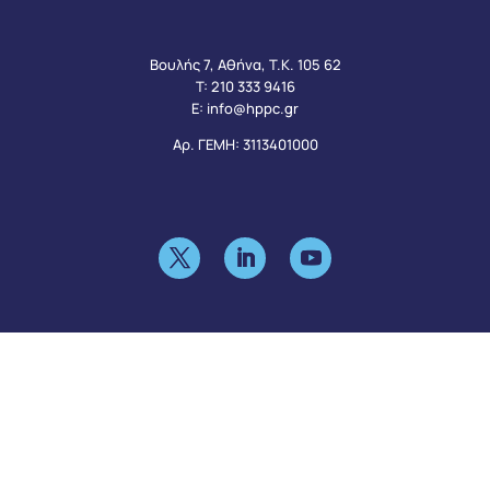
Βουλής 7, Αθήνα, Τ.Κ. 105 62
Τ:
210 333 9416
Ε:
info@hppc.gr
Αρ. ΓΕΜΗ: 3113401000