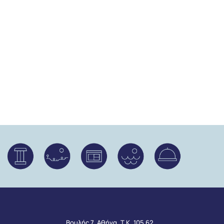
Βουλής 7, Αθήνα, Τ.Κ. 105 62