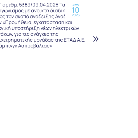
΄αριθμ. 5389/09.04.2026 Τακτικός
Υπ΄αριθμ. 1914
Απρ
10
αγωνισμός με ανοικτή διαδικασία,
Διαγωνισμός γ
2026
ος τον σκοπό ανάδειξης Αναδόχου για
παραμετροποί
ν «Προμήθεια, εγκατάσταση και
υλοποίησης κα
χνική υποστήριξη νέων ηλεκτρικών
σύγχρονου, ολ
νάκων, για τις ανάγκες της
Πληροφοριακο
ιχειρηματικής μονάδας της ΕΤΑΔ Α.Ε.
άμπινγκ Ασπροβάλτας»