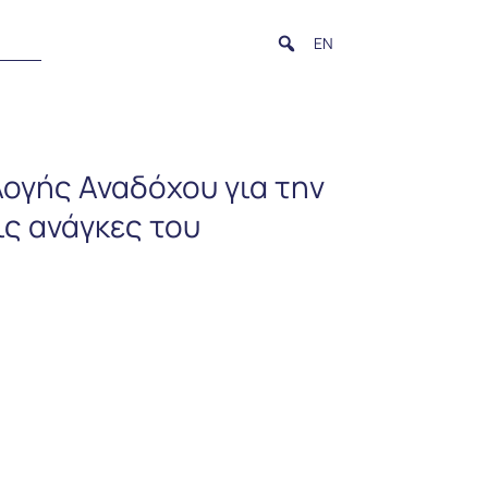
EN
ογής Αναδόχου για την
ις ανάγκες του