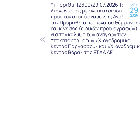
Υπ΄αριθμ. 12600/29.07.2026 Τακτικός
Ιούλ
29
Διαγωνισμός με ανοικτή διαδικασία,
2026
προς τον σκοπό ανάδειξης Αναδόχου γ
την Προμήθεια πετρελαίου θέρμανση
και κίνησης (ειδικών προδιαγραφών),
για την κάλυψη των αναγκών των
Υποκαταστημάτων «Χιονοδρομικό
Κέντρο Παρνασσού» και «Χιονοδρομικ
Κέντρο Βόρα» της ΕΤΑΔ ΑΕ