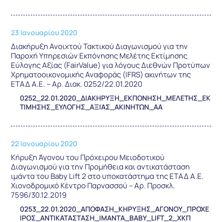
23 Ιανουαρίου 2020
Διακήρυξη Ανοιχτού Τακτικού Διαγωνισμού για την
Παροχή Υπηρεσιών Εκπόνησης Μελέτης Εκτίμησης
Εύλογης Αξίας (FairValue) για λόγους Διεθνών Προτύπων
Χρηματοοικονομικής Αναφοράς (IFRS) ακινήτων της
ΕΤΑΔ Α.Ε. – Αρ. Διακ. 0252/22.01.2020
0252_22.01.2020_ΔΙΑΚΗΡΥΞΗ_ΕΚΠΟΝΗΣΗ_ΜΕΛΕΤΗΣ_ΕΚ
ΤΙΜΗΣΗΣ_ΕΥΛΟΓΗΣ_ΑΞΙΑΣ_ΑΚΙΝΗΤΩΝ_ΑΑ
22 Ιανουαρίου 2020
Κήρυξη Άγονου του Πρόχειρου Μειοδοτικού
Διαγωνισμού για την Προμήθεια και αντικατάσταση
ιμάντα του Baby Lift 2 στο υποκατάστημα της ΕΤΑΔ Α.Ε.
Χιονοδρομικό Κέντρο Παρνασσού – Αρ. Προσκλ.
7596/30.12.2019
0253_22.01.2020_ΑΠΟΦΑΣΗ_ΚΗΡΥΞΗΣ_ΑΓΟΝΟΥ_ΠΡΟΧΕ
ΙΡΟΣ_ΑΝΤΙΚΑΤΑΣΤΑΣΗ_ΙΜΑΝΤΑ_BABY_LIFT_2_ΧΚΠ