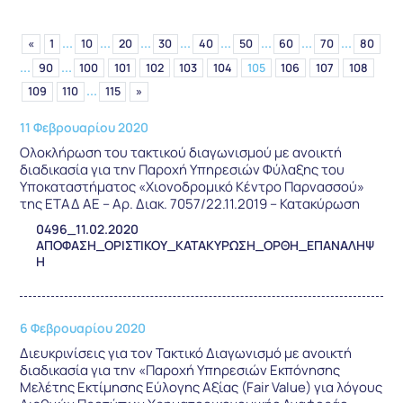
...
...
...
...
...
...
...
...
«
1
10
20
30
40
50
60
70
80
...
...
90
100
101
102
103
104
105
106
107
108
...
109
110
115
»
11 Φεβρουαρίου 2020
Ολοκλήρωση του τακτικού διαγωνισμού με ανοικτή
διαδικασία για την Παροχή Υπηρεσιών Φύλαξης του
Υποκαταστήματος «Χιονοδρομικό Κέντρο Παρνασσού»
της ΕΤΑΔ ΑΕ – Αρ. Διακ. 7057/22.11.2019 – Κατακύρωση
0496_11.02.2020
ΑΠΟΦΑΣΗ_ΟΡΙΣΤΙΚΟΥ_ΚΑΤΑΚΥΡΩΣΗ_ΟΡΘΗ_ΕΠΑΝΑΛΗΨ
Η
6 Φεβρουαρίου 2020
Διευκρινίσεις για τον Τακτικό Διαγωνισμό με ανοικτή
διαδικασία για την «Παροχή Υπηρεσιών Εκπόνησης
Μελέτης Εκτίμησης Εύλογης Αξίας (Fair Value) για λόγους