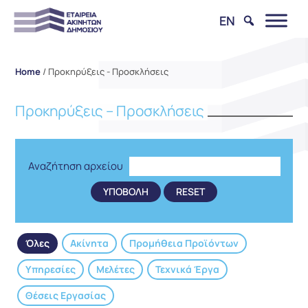
EN
Home
/
Προκηρύξεις - Προσκλήσεις
Προκηρύξεις – Προσκλήσεις
Αναζήτηση αρχείου
Όλες
Ακίνητα
Προμήθεια Προϊόντων
Υπηρεσίες
Μελέτες
Τεχνικά Έργα
Θέσεις Εργασίας