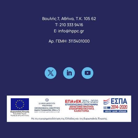
Βουλής 7, Αθήνα, Τ.Κ. 105 62
Τ:
210 333 9416
Ε:
info@hppc.gr
Αρ. ΓΕΜΗ: 3113401000